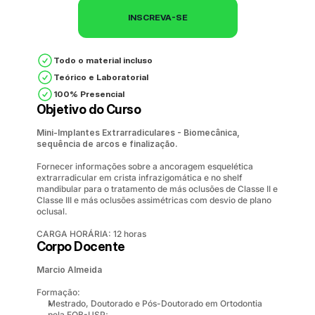
INSCREVA-SE
Todo o material incluso
Teórico e Laboratorial
100% Presencial
Objetivo do Curso
Mini-Implantes Extrarradiculares - Biomecânica, 
sequência de arcos e finalização.
Fornecer informações sobre a ancoragem esquelética 
extrarradicular em crista infrazigomática e no shelf 
mandibular para o tratamento de más oclusões de Classe II e 
Classe III e más oclusões assimétricas com desvio de plano 
oclusal.
CARGA HORÁRIA: 12 horas
Corpo Docente
Marcio Almeida
Formação:
Mestrado, Doutorado e Pós-Doutorado em Ortodontia 
pela FOB-USP;